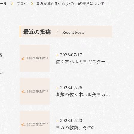
クール
ブログ
ヨガが教える生命(いのち)の働きについて
最近の投稿
Recent Posts
2023/07/17
又
佐々木ハルミヨガスクールは今、インストラクター養成コース生の募集キャンペーンを実施中です。
。
し
自
2023/02/26
倉敷の佐々木ハル美ヨガスクールのインストラクター養成コースでは心のヨガ＝ラジャヨガを指導しています。
2023/02/20
ヨガの教義、その5